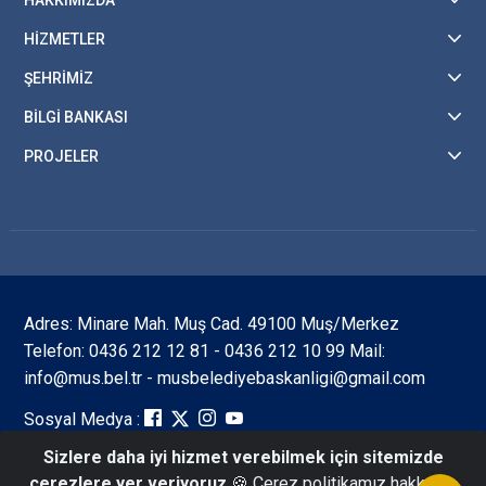
HİZMETLER
ŞEHRİMİZ
BİLGİ BANKASI
PROJELER
Adres: Minare Mah. Muş Cad. 49100 Muş/Merkez
Telefon: 0436 212 12 81 - 0436 212 10 99 Mail:
info@mus.bel.tr - musbelediyebaskanligi@gmail.com
Sosyal Medya :
Sizlere daha iyi hizmet verebilmek için sitemizde
çerezlere yer veriyoruz
🍪 Çerez politikamız hakkında